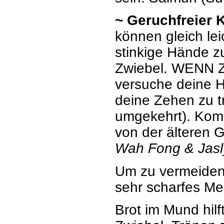
~ Geruchfreier 
können gleich le
stinkige Hände 
Zwiebel. WENN Zw
versuche deine 
deine Zehen zu t
umgekehrt). Komis
von der älteren G
Wah Fong & Jasl
Um zu vermeiden,
sehr scharfes M
Brot im Mund hil