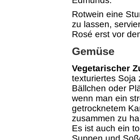
Edmunds.
Rotwein eine Stu
zu lassen, servi
Rosé erst vor de
Gemüse
Vegetarischer 
texturiertes Soj
Bällchen oder Plä
wenn man ein str
getrocknetem Kar
zusammen zu halte
Es ist auch ein to
Suppen und Soßen