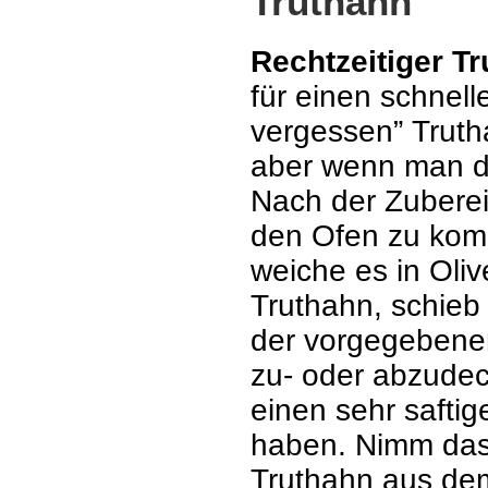
Truthahn
Rechtzeitiger T
für einen schnell
vergessen” Trutha
aber wenn man d
Nach der Zubereit
den Ofen zu kom
weiche es in Oliv
Truthahn, schieb
der vorgegebenen
zu- oder abzudeck
einen sehr saftig
haben. Nimm das
Truthahn aus de