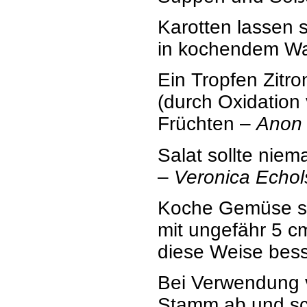
Karotten lassen 
in kochendem Was
Ein Tropfen Zitro
(durch Oxidatio
Früchten –
Anon
Salat sollte nie
–
Veronica Echol
Koche Gemüse sc
mit ungefähr 5 
diese Weise bes
Bei Verwendung v
Stamm ab und schn