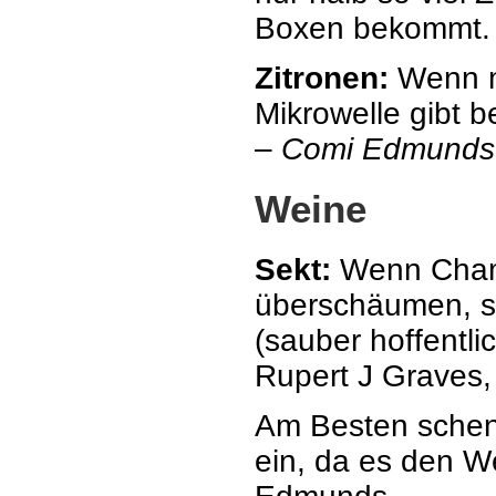
Boxen bekommt.
Zitronen:
Wenn ma
Mikrowelle gibt b
–
Comi Edmunds
Weine
Sekt:
Wenn Champ
überschäumen, st
(sauber hoffentl
Rupert J Graves,
Am Besten schen
ein, da es den We