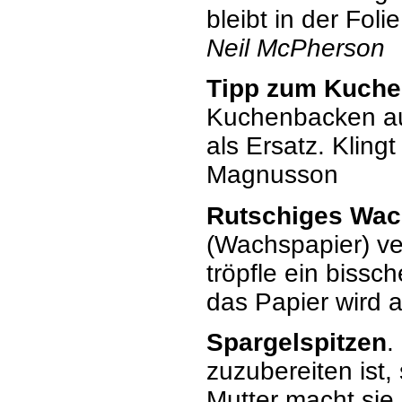
bleibt in der Foli
Neil McPherson
Tipp zum Kuch
Kuchenbacken aus
als Ersatz. Klingt
Magnusson
Rutschiges Wac
(Wachspapier) ver
tröpfle ein bissc
das Papier wird a
Spargelspitzen
.
zuzubereiten ist
Mutter macht sie,