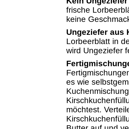
Kein Ungeziefer
frische Lorbeerbl
keine Geschmack
Ungeziefer aus 
Lorbeerblatt in de
wird Ungeziefer f
Fertigmischunge
Fertigmischungen
es wie selbstgem
Kuchenmischung 
Kirschkuchenfüll
möchtest. Vertei
Kirschkuchenfüll
Butter auf und ve