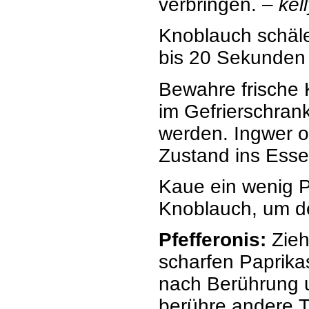
verbringen. –
kel
Knoblauch schäle
bis 20 Sekunden 
Bewahre frische 
im Gefrierschran
werden. Ingwer 
Zustand ins Esse
Kaue ein wenig P
Knoblauch, um d
Pfefferonis:
Zieh
scharfen Paprik
nach Berührung u
berühre andere T