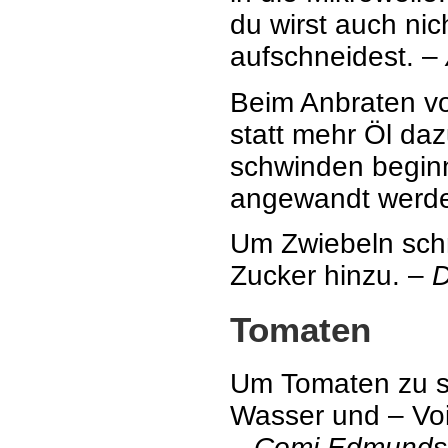
du wirst auch nic
aufschneidest. –
Beim Anbraten vo
statt mehr Öl da
schwinden beginn
angewandt werd
Um Zwiebeln schne
Zucker hinzu. –
D
Tomaten
Um Tomaten zu sc
Wasser und – Voil
–
Comi Edmunds