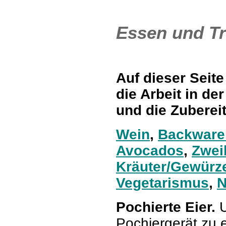
Essen und Tr
Auf dieser Seit
die Arbeit in de
und die Zuberei
Wein
,
Backware
Avocados
,
Zwei
Kräuter
/
Gewürz
Vegetarismus
,
N
Pochierte Eier.
U
Pochiergerät zu 