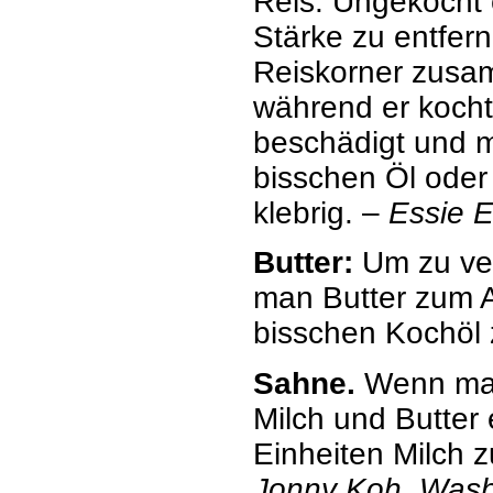
Reis: Ungekocht 
Stärke zu entfern
Reiskorner zusa
während er kocht
beschädigt und m
bisschen Öl oder
klebrig. –
Essie 
Butter:
Um zu ver
man Butter zum 
bisschen Kochöl 
Sahne.
Wenn man 
Milch und Butter 
Einheiten Milch z
Jonny Koh, Wash