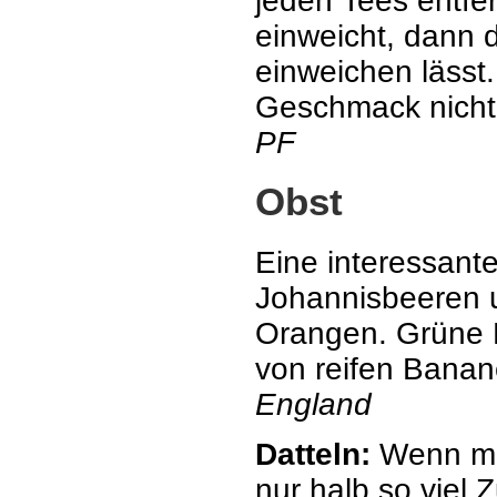
jeden Tees entfe
einweicht, dann 
einweichen lässt
Geschmack nicht,
PF
Obst
Eine interessante
Johannisbeeren u
Orangen. Grüne 
von reifen Bana
England
Datteln:
Wenn man
nur halb so viel 